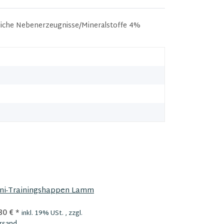
zliche Nebenerzeugnisse/Mineralstoffe 4%
ni-Trainingshappen Lamm
Bioli Kaust
80 €
*
1,40 €
*
inkl. 19% USt. , zzgl.
inkl