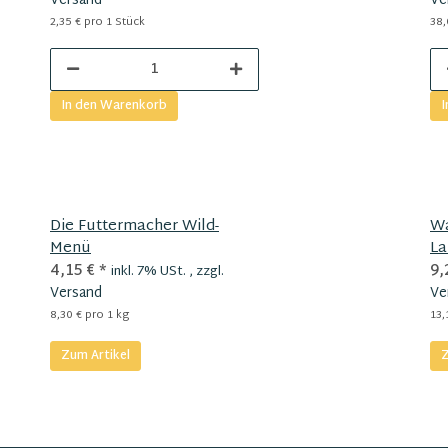
Versand
Ve
2,35 € pro 1 Stück
38,
In den Warenkorb
I
Die Futtermacher Wild-
Wa
Menü
L
4,15 €
*
9,
inkl. 7% USt. , zzgl.
Versand
Ve
8,30 € pro 1 kg
13,
Zum Artikel
Z