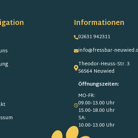
igation
Informationen
02631 942311
e
info@fressbar-neuwied.
uns
Theodor-Heuss-Str. 3
ung
56564 Neuwied
Öffnungszeiten:
MO-FR:
09.00-13.00 Uhr
kt
15.00-18.00 Uhr
SA:
essum
10.00-13.00 Uhr