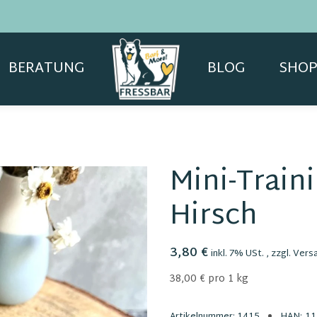
BERATUNG
BLOG
SHOP
Mini-Trai
Hirsch
3,80 €
inkl. 7% USt. , zzgl.
Vers
38,00 € pro 1 kg
Artikelnummer:
1415
HAN:
11