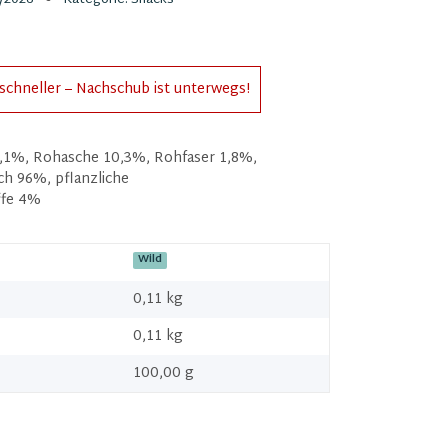
schneller – Nachschub ist unterwegs!
,1%, Rohasche 10,3%, Rohfaser 1,8%,
ch 96%, pflanzliche
ffe 4%
Wild
0,11 kg
0,11
kg
100,00 g