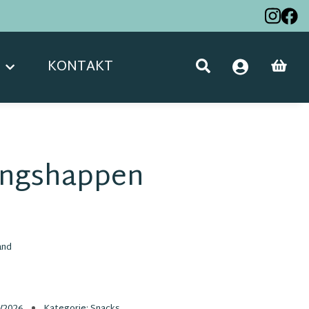
KONTAKT
ningshappen
and
/2026
Kategorie:
Snacks