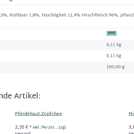
3%, Rohfaser 1,8%, Feuchtigkeit 12,4% Hirschfleisch 96%, pflan
Wild
0,11 kg
0,11
kg
100,00 g
de Artikel:
Pferdehaut-Zöpfchen
Mi
2,35 €
*
3,
inkl. 7% USt. , zzgl.