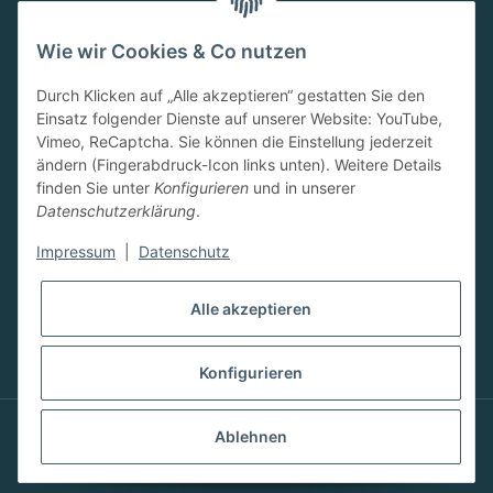
MO-FR:
09.00-13.00 Uhr
Wie wir Cookies & Co nutzen
15.00-18.00 Uhr
SA:
Durch Klicken auf „Alle akzeptieren“ gestatten Sie den
10.00-13.00 Uhr
Einsatz folgender Dienste auf unserer Website: YouTube,
Newsletter
Vimeo, ReCaptcha. Sie können die Einstellung jederzeit
ändern (Fingerabdruck-Icon links unten). Weitere Details
finden Sie unter
Konfigurieren
und in unserer
Datenschutzerklärung
.
Impressum
|
Datenschutz
Abonnieren
Alle akzeptieren
Konfigurieren
Ablehnen
© 2023 FRESSBAR-Neuwied by Stefanie Kugler.
Alle Recht vorbehalten.