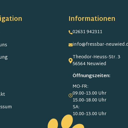
igation
Informationen
02631 942311
e
info@fressbar-neuwied.
uns
Theodor-Heuss-Str. 3
ung
56564 Neuwied
Öffnungszeiten:
MO-FR:
09.00-13.00 Uhr
kt
15.00-18.00 Uhr
SA:
essum
10.00-13.00 Uhr