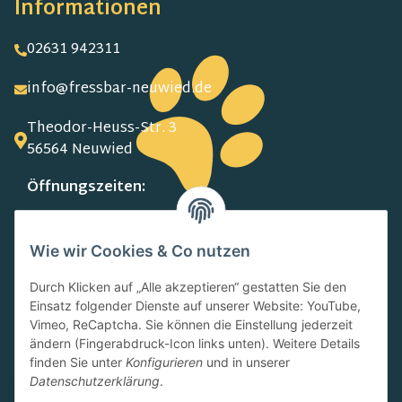
Informationen
02631 942311
info@fressbar-neuwied.de
Theodor-Heuss-Str. 3
56564 Neuwied
Öffnungszeiten:
MO-FR:
09.00-13.00 Uhr
Wie wir Cookies & Co nutzen
15.00-18.00 Uhr
SA:
Durch Klicken auf „Alle akzeptieren“ gestatten Sie den
10.00-13.00 Uhr
Einsatz folgender Dienste auf unserer Website: YouTube,
Newsletter
Vimeo, ReCaptcha. Sie können die Einstellung jederzeit
ändern (Fingerabdruck-Icon links unten). Weitere Details
finden Sie unter
Konfigurieren
und in unserer
Datenschutzerklärung
.