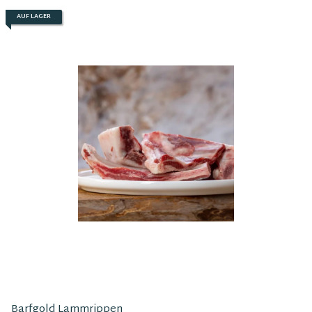
AUF LAGER
Barfgold Lammrippen