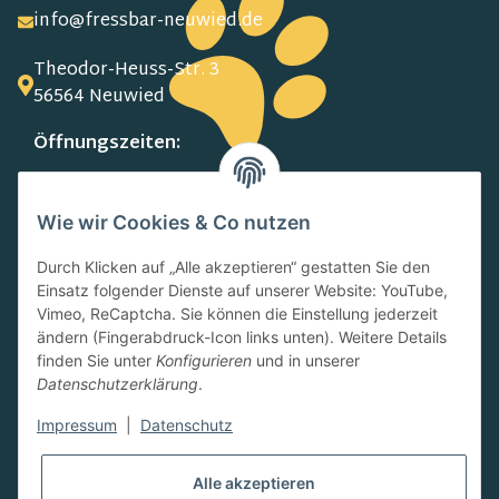
info@fressbar-neuwied.de
Theodor-Heuss-Str. 3
56564 Neuwied
Öffnungszeiten:
MO-FR:
09.00-13.00 Uhr
Wie wir Cookies & Co nutzen
15.00-18.00 Uhr
SA:
Durch Klicken auf „Alle akzeptieren“ gestatten Sie den
10.00-13.00 Uhr
Einsatz folgender Dienste auf unserer Website: YouTube,
Newsletter
Vimeo, ReCaptcha. Sie können die Einstellung jederzeit
ändern (Fingerabdruck-Icon links unten). Weitere Details
finden Sie unter
Konfigurieren
und in unserer
Datenschutzerklärung
.
Impressum
|
Datenschutz
Abonnieren
Alle akzeptieren