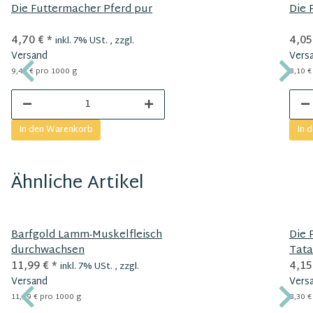
Die Futtermacher Pferd pur
Die 
4,70 €
*
4,05
inkl. 7% USt. , zzgl.
Versand
Vers
9,40 € pro 1000 g
8,10 €
In den Warenkorb
In 
Ähnliche Artikel
Barfgold Lamm-Muskelfleisch
Die 
durchwachsen
Tata
11,99 €
*
4,15
inkl. 7% USt. , zzgl.
Versand
Vers
11,99 € pro 1000 g
8,30 €