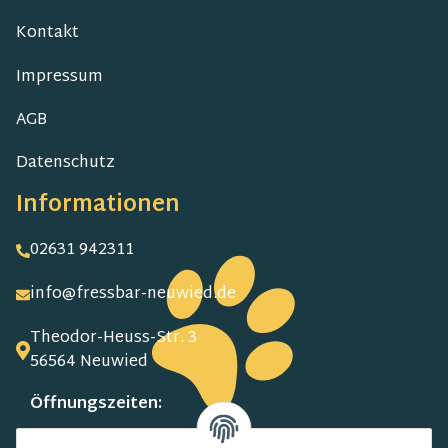
Kontakt
Impressum
AGB
Datenschutz
Informationen
02631 942311
info@fressbar-neuwied.de
Theodor-Heuss-Str. 3
56564 Neuwied
Öffnungszeiten:
MO-FR: