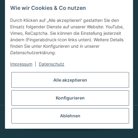
09.00-13.00 Uhr
Wie wir Cookies & Co nutzen
15.00-18.00 Uhr
SA:
Durch Klicken auf „Alle akzeptieren“ gestatten Sie den
10.00-13.00 Uhr
Einsatz folgender Dienste auf unserer Website: YouTube,
Newsletter
Vimeo, ReCaptcha. Sie können die Einstellung jederzeit
ändern (Fingerabdruck-Icon links unten). Weitere Details
finden Sie unter
Konfigurieren
und in unserer
Datenschutzerklärung
.
Impressum
|
Datenschutz
Abonnieren
Alle akzeptieren
Konfigurieren
Ablehnen
© 2023 FRESSBAR-Neuwied by Stefanie Kugler.
Alle Recht vorbehalten.