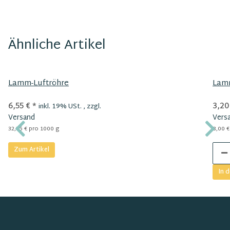
Ähnliche Artikel
Lamm-Luftröhre
Lam
6,55 €
*
3,20
inkl. 19% USt. , zzgl.
Versand
Vers
32,75 € pro 1000 g
8,00 €
Zum Artikel
In 