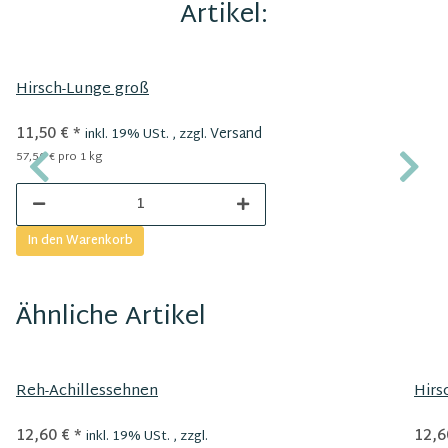
Artikel:
Hirsch-Lunge groß
11,50 €
*
Versand
inkl. 19% USt. , zzgl.
57,50 € pro 1 kg
In den Warenkorb
Ähnliche Artikel
Reh-Achillessehnen
Hirs
12,60 €
*
12,6
inkl. 19% USt. , zzgl.