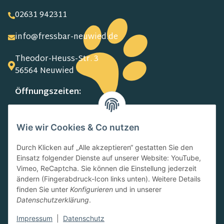
02631 942311
info@fressbar-neuwied.de
Theodor-Heuss-Str. 3
56564 Neuwied
Öffnungszeiten:
MO-FR:
09.00-13.00 Uhr
Wie wir Cookies & Co nutzen
15.00-18.00 Uhr
SA:
Durch Klicken auf „Alle akzeptieren“ gestatten Sie den
10.00-13.00 Uhr
Einsatz folgender Dienste auf unserer Website: YouTube,
Newsletter
Vimeo, ReCaptcha. Sie können die Einstellung jederzeit
ändern (Fingerabdruck-Icon links unten). Weitere Details
finden Sie unter
Konfigurieren
und in unserer
Datenschutzerklärung
.
Impressum
|
Datenschutz