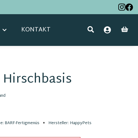
KONTAKT
 Hirschbasis
and
ie:
BARF-Fertigmenüs
Hersteller:
HappyPets