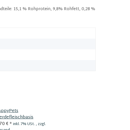
teile: 15,1 % Rohprotein, 9,8% Rohfett, 0,28 %
ppyPets
Die Futterm
erdefleischbasis
70 €
*
4,70 €
*
inkl. 7% USt. , zzgl.
inkl