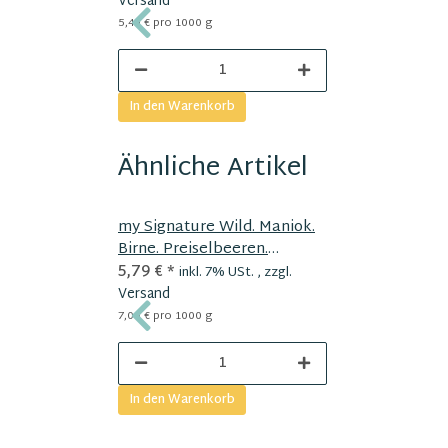
Versand
5,40 € pro 1000 g
In den Warenkorb
Ähnliche Artikel
my Signature Wild. Maniok.
Birne. Preiselbeeren.
Naturmoor
5,79 €
*
inkl. 7% USt. , zzgl.
Versand
7,06 € pro 1000 g
In den Warenkorb