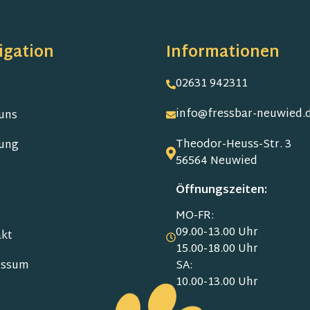
igation
Informationen
02631 942311
e
info@fressbar-neuwied.
uns
Theodor-Heuss-Str. 3
ung
56564 Neuwied
Öffnungszeiten:
MO-FR:
09.00-13.00 Uhr
kt
15.00-18.00 Uhr
SA:
essum
10.00-13.00 Uhr