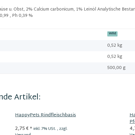
e u. Obst, 2% Calcium carbonicum, 1% Leinöl Analytische Bestand
0,99 , Ph 0,39 %
Wild
0,52 kg
0,52
kg
500,00 g
de Artikel:
HappyPets Rindfleischbasis
Ha
Pf
2,75 €
*
4,
inkl. 7% USt. , zzgl.