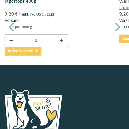
Jägertopf 400g
Wall
Lam
3,20 €
*
9,20
inkl. 7% USt. , zzgl.
Versand
Vers
8,00 € pro 1000 g
13,14 
Zum
In den Warenkorb