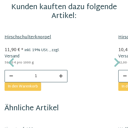
Kunden kauften dazu folgende
Artikel:
Hirschschulterknorpel
Hirs
11,90 €
*
10,4
inkl. 19% USt. , zzgl.
Versand
Vers
59,50 € pro 1000 g
52,00 
In den Warenkorb
In 
Ähnliche Artikel