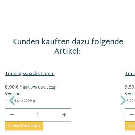
Kunden kauften dazu folgende
Artikel:
Trainingssnacks Lamm
Trai
8,90 €
*
9,50
inkl. 7% USt. , zzgl.
Versand
Vers
44,50 € pro 1000 g
47,50 
In den Warenkorb
In 