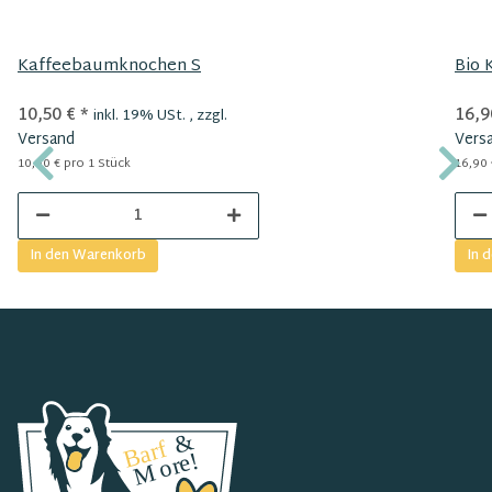
Kaffeebaumknochen S
Bio 
10,50 €
*
16,9
inkl. 19% USt. , zzgl.
Versand
Vers
10,50 € pro 1 Stück
16,90 
In den Warenkorb
In 