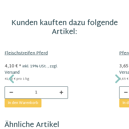
Kunden kauften dazu folgende
Artikel:
Fleischstreifen Pferd
Pfer
4,10 €
*
3,65
inkl. 19% USt. , zzgl.
Versand
Vers
41,00 € pro 1 kg
3,65 €
In den Warenkorb
In 
Ähnliche Artikel