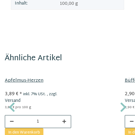
Inhalt:
100,00 g
Ähnliche Artikel
Apfelmus-Herzen
Büff
3,89 €
*
2,90
inkl. 7% USt. , zzgl.
Versand
Vers
3,89 € pro 100 g
2,90 €
In den Warenkorb
In 