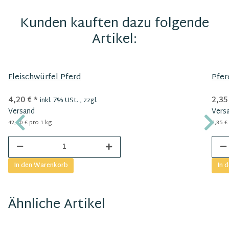
Kunden kauften dazu folgende
Artikel:
Fleischwürfel Pferd
Pfer
4,20 €
*
2,35
inkl. 7% USt. , zzgl.
Versand
Vers
42,00 € pro 1 kg
2,35 €
In den Warenkorb
In 
Ähnliche Artikel