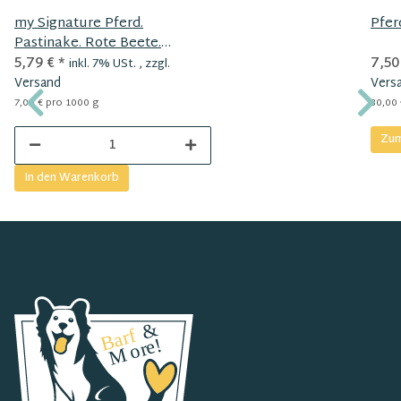
my Signature Pferd.
Pfer
Pastinake. Rote Beete.
Beeren. Aprikose
5,79 €
*
7,50
inkl. 7% USt. , zzgl.
Versand
Vers
7,06 € pro 1000 g
30,00 
Zum
In den Warenkorb