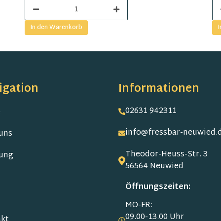
In den Warenkorb
I
igation
Informationen
02631 942311
e
info@fressbar-neuwied.
uns
Theodor-Heuss-Str. 3
ung
56564 Neuwied
Öffnungszeiten:
MO-FR:
09.00-13.00 Uhr
kt