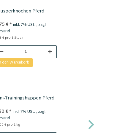
usperknochen Pferd
75 €
*
inkl. 7% USt. , zzgl.
rsand
8 € pro 1 Stück
n den Warenkorb
ni-Trainingshappen Pferd
Trainingssn
80 €
*
9,50 €
*
inkl. 7% USt. , zzgl.
inkl
rsand
Versand
00 € pro 1 kg
47,50 € pro 100