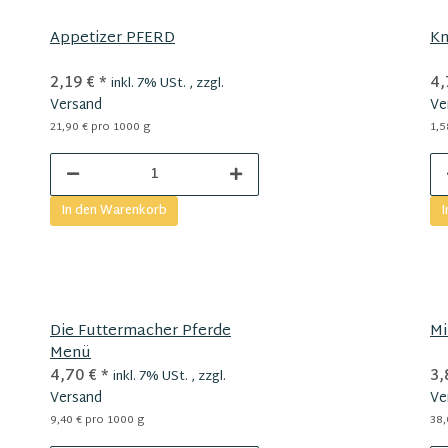
Appetizer PFERD
Kn
2,19 €
*
4,
inkl. 7% USt. , zzgl.
Versand
Ve
21,90 € pro 1000 g
1,5
In den Warenkorb
I
Die Futtermacher Pferde
Mi
Menü
4,70 €
*
3,
inkl. 7% USt. , zzgl.
Versand
Ve
9,40 € pro 1000 g
38,