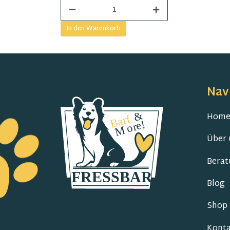
In den Warenkorb
Nav
Hom
Über 
Berat
Blog
Shop
Konta