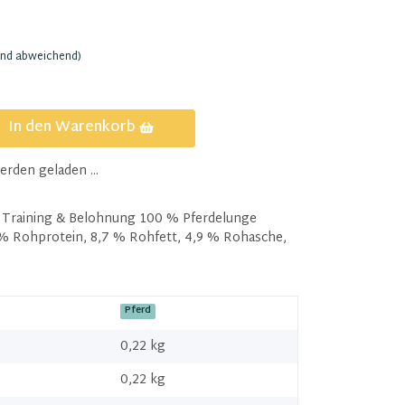
and abweichend)
In den Warenkorb
den geladen ...
ür Training & Belohnung 100 % Pferdelunge
3 % Rohprotein, 8,7 % Rohfett, 4,9 % Rohasche,
Pferd
0,22 kg
0,22
kg