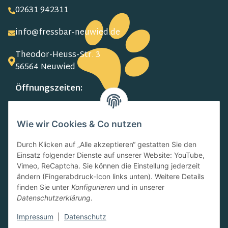
02631 942311
info@fressbar-neuwied.de
Theodor-Heuss-Str. 3
56564 Neuwied
Öffnungszeiten:
MO-FR:
09.00-13.00 Uhr
Wie wir Cookies & Co nutzen
15.00-18.00 Uhr
SA:
Durch Klicken auf „Alle akzeptieren“ gestatten Sie den
10.00-13.00 Uhr
Einsatz folgender Dienste auf unserer Website: YouTube,
Newsletter
Vimeo, ReCaptcha. Sie können die Einstellung jederzeit
ändern (Fingerabdruck-Icon links unten). Weitere Details
finden Sie unter
Konfigurieren
und in unserer
Datenschutzerklärung
.
Impressum
|
Datenschutz