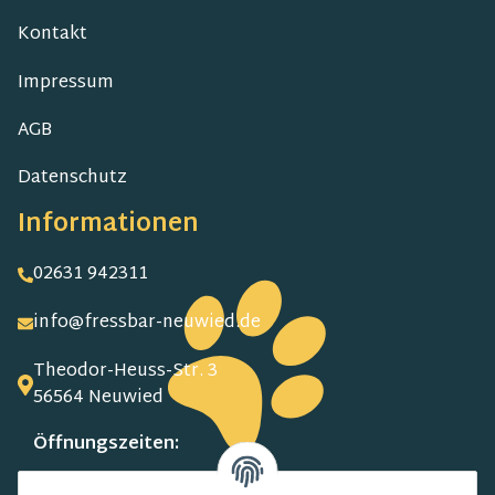
Kontakt
Impressum
AGB
Datenschutz
Informationen
02631 942311
info@fressbar-neuwied.de
Theodor-Heuss-Str. 3
56564 Neuwied
Öffnungszeiten:
MO-FR: