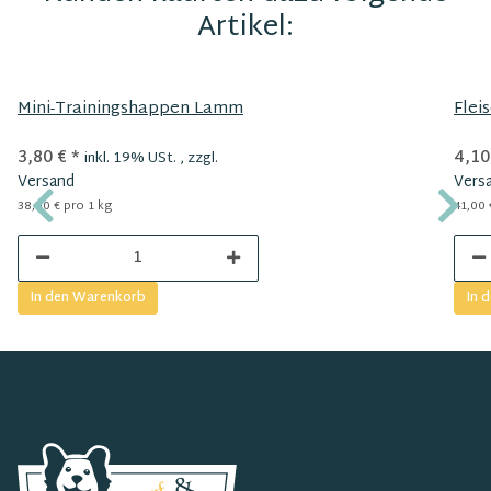
Artikel:
Mini-Trainingshappen Lamm
Flei
3,80 €
*
4,10
inkl. 19% USt. , zzgl.
Versand
Vers
38,00 € pro 1 kg
41,00 
In den Warenkorb
In 