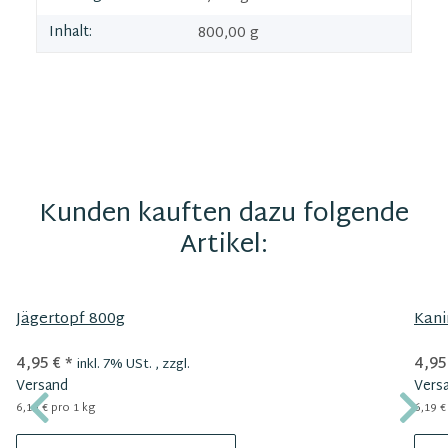
Inhalt:
800,00 g
Kunden kauften dazu folgende
Artikel:
Jägertopf 800g
Kani
4,95 €
*
4,95
inkl. 7% USt. , zzgl.
Versand
Vers
6,19 € pro 1 kg
6,19 €