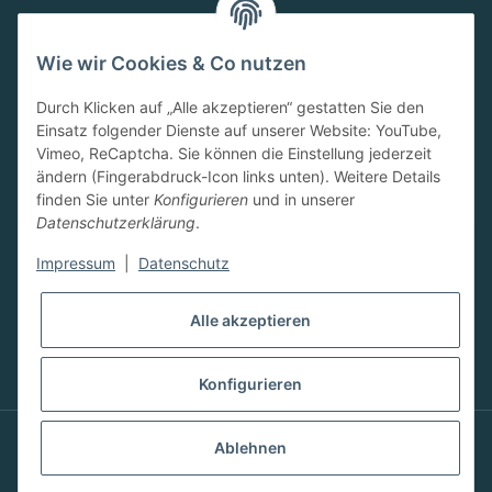
MO-FR:
09.00-13.00 Uhr
Wie wir Cookies & Co nutzen
15.00-18.00 Uhr
SA:
Durch Klicken auf „Alle akzeptieren“ gestatten Sie den
10.00-13.00 Uhr
Einsatz folgender Dienste auf unserer Website: YouTube,
Newsletter
Vimeo, ReCaptcha. Sie können die Einstellung jederzeit
ändern (Fingerabdruck-Icon links unten). Weitere Details
finden Sie unter
Konfigurieren
und in unserer
Datenschutzerklärung
.
Impressum
|
Datenschutz
Abonnieren
Alle akzeptieren
Konfigurieren
Ablehnen
© 2023 FRESSBAR-Neuwied by Stefanie Kugler.
Alle Recht vorbehalten.