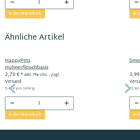
In den Warenkorb
In 
Ähnliche Artikel
HappyPets
Smo
Hühnerfleischbasis
2,70 €
*
3,99
inkl. 7% USt. , zzgl.
Versand
Vers
5,40 € pro 1000 g
15,96
In den Warenkorb
In 