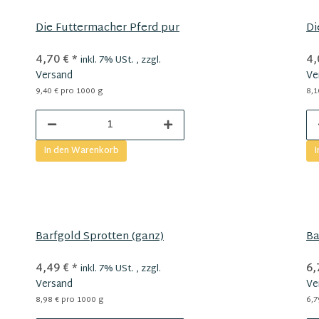
Die Futtermacher Pferd pur
Di
4,70 €
*
4,
inkl. 7% USt. , zzgl.
Versand
Ve
9,40 € pro 1000 g
8,1
In den Warenkorb
I
Barfgold Sprotten (ganz)
Ba
4,49 €
*
6,
inkl. 7% USt. , zzgl.
Versand
Ve
8,98 € pro 1000 g
6,7