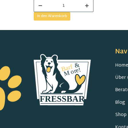
In den Warenkorb
Nav
Hom
Über 
Berat
Blog
Shop
Konta