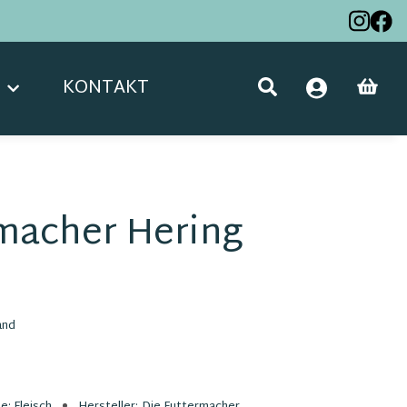
KONTAKT
macher Hering
and
ie:
Fleisch
Hersteller:
Die Futtermacher