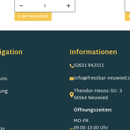
In den Warenkorb
I
igation
Informationen
02631 942311
e
info@fressbar-neuwied.
uns
Theodor-Heuss-Str. 3
ung
56564 Neuwied
Öffnungszeiten:
MO-FR:
09.00-13.00 Uhr
kt