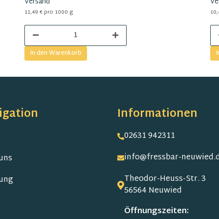
Versand
Ve
11,49 € pro 1000 g
10,
In den Warenkorb
I
igation
Informationen
02631 942311
e
info@fressbar-neuwied.
uns
Theodor-Heuss-Str. 3
ung
56564 Neuwied
Öffnungszeiten: