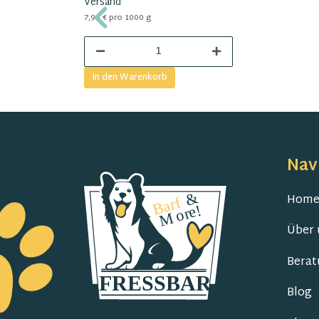
Versand
7,99 € pro 1000 g
In den Warenkorb
Nav
Hom
Über 
Berat
Blog