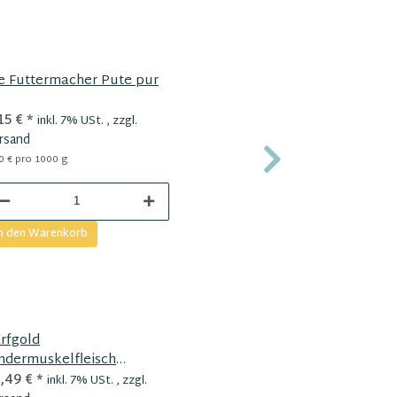
e Futtermacher Pute pur
Die Futterm
15 €
*
4,05 €
*
inkl. 7% USt. , zzgl.
inkl
rsand
Versand
0 € pro 1000 g
8,10 € pro 1000
n den Warenkorb
In den Ware
rfgold
HappyPets 
ndermuskelfleisch
rchwachsen
,49 €
*
2,60 €
*
inkl. 7% USt. , zzgl.
inkl