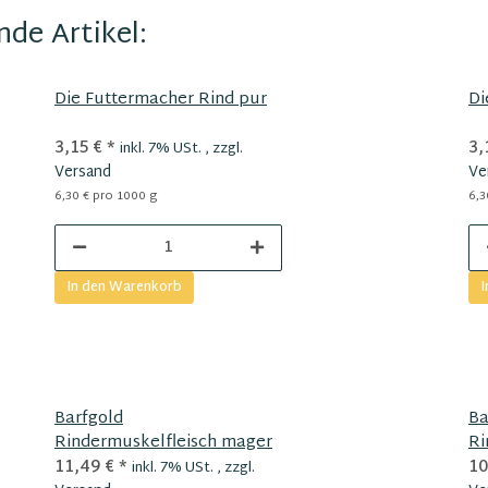
de Artikel:
Die Futtermacher Rind pur
Di
3,15 €
*
3,
inkl. 7% USt. , zzgl.
Versand
Ve
6,30 € pro 1000 g
6,3
In den Warenkorb
I
Barfgold
Ba
Rindermuskelfleisch mager
Ri
du
11,49 €
*
10
inkl. 7% USt. , zzgl.