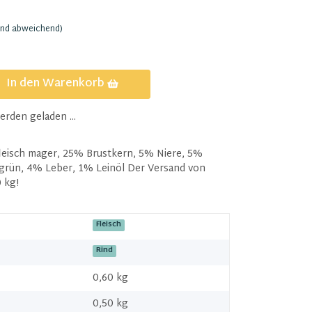
and abweichend)
In den Warenkorb
den geladen ...
eisch mager, 25% Brustkern, 5% Niere, 5%
rün, 4% Leber, 1% Leinöl Der Versand von
0 kg!
Fleisch
Rind
0,60 kg
0,50
kg