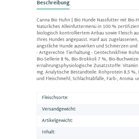
Beschreibung
Canna Bio Huhn | Bio Hunde Nassfutter mit Bio-Ha
Natürliches Alleinfuttermenü in 100 % zertifizie
biologisch kontrolliertem Anbau sowie Fleisch a
Ihres Hundes angepasst. Hanf aus zugelassenen, 
ängstliche Hunde auswirken und Schmerzen und En
- Artgerechte Tierhaltung - Gentechnikfreie Roh
Bio-Sellerie 8 %, Bio-Brokkoli 7 %, Bio-Buchweiz
ernährungsphysiologische Zusatzstoffe: Vitamin A 
mg. Analytische Bestandteile: Rohprotein 8,5 %,
und Fleischmehl, Schlachtabfälle, Farb-, Aroma-
Fleischsorte:
Versandgewicht:
Artikelgewicht:
Inhalt: