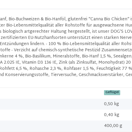
nf, Bio-Buchweizen & Bio-Hanföl, glutenfrei "Canna Bio Chicken" i
rter Bio-Lebensmittelqualität aller Rohstoffe für ausgewachsene H
us biologisch artgerechter Haltung hergestellt, ist unser DOG'S L
zertifizierten EU-Nutzhanfsorten unterstützt einen starken Nerven
tzündungen lindern. - 100 % Bio-Lebensmittelqualität aller Rohs
stoffe - Verzicht auf chemisch-synthetische Pestizid Zusammensetz
enkerne 4 %, Bio-Basilikum, Mineralstoffe, Bio-Hanf 1,5 %, Seealgen
2.025 IE, Vitamin D3 136 IE, Zink (als Zinksulfat, Monohydrat) 20 m
 Rohfett 6,5 %, Rohasche 2,3 %, Rohfaser 1,5 %, Feuchtigkeit 77 %
 und Konservierungsstoffe, Tierversuche, Geschmacksverstärker, Ge
Geflügel
0,50 kg
0,40
kg
400,00 g