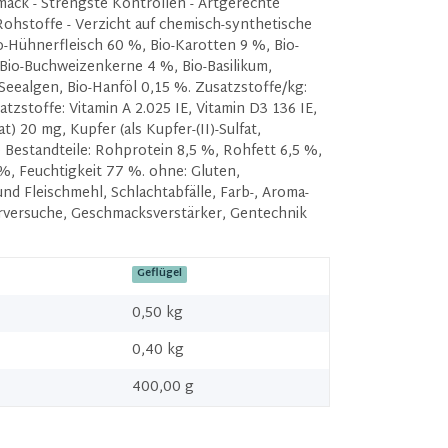
mack - Strengste Kontrollen - Artgerechte
Rohstoffe - Verzicht auf chemisch-synthetische
-Hühnerfleisch 60 %, Bio-Karotten 9 %, Bio-
, Bio-Buchweizenkerne 4 %, Bio-Basilikum,
 Seealgen, Bio-Hanföl 0,15 %. Zusatzstoffe/kg:
zstoffe: Vitamin A 2.025 IE, Vitamin D3 136 IE,
t) 20 mg, Kupfer (als Kupfer-(II)-Sulfat,
 Bestandteile: Rohprotein 8,5 %, Rohfett 6,5 %,
%, Feuchtigkeit 77 %. ohne: Gluten,
nd Fleischmehl, Schlachtabfälle, Farb-, Aroma-
rversuche, Geschmacksverstärker, Gentechnik
Geflügel
0,50 kg
0,40
kg
400,00 g