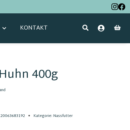
KONTAKT
 Huhn 400g
and
120063683192
Kategorie:
Nassfutter