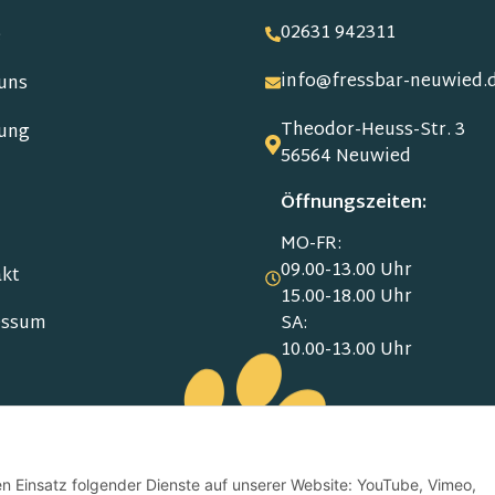
02631 942311
e
info@fressbar-neuwied.
uns
Theodor-Heuss-Str. 3
ung
56564 Neuwied
Öffnungszeiten:
MO-FR:
09.00-13.00 Uhr
kt
15.00-18.00 Uhr
SA:
essum
10.00-13.00 Uhr
schutz
den Einsatz folgender Dienste auf unserer Website: YouTube, Vimeo,