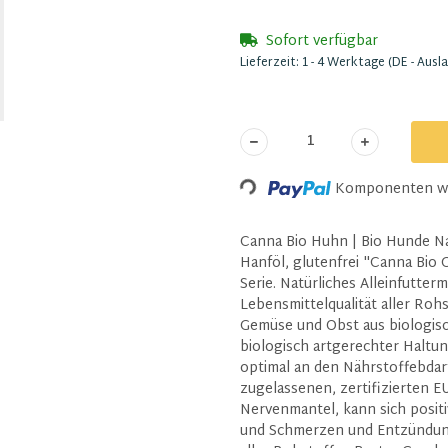
Sofort verfügbar
Lieferzeit:
1 - 4 Werktage
(DE - Ausl
Loading...
Komponenten wer
Canna Bio Huhn | Bio Hunde Na
Hanföl, glutenfrei "Canna Bio 
Serie. Natürliches Alleinfutterm
Lebensmittelqualität aller Roh
Gemüse und Obst aus biologisc
biologisch artgerechter Haltu
optimal an den Nährstoffebdar
zugelassenen, zertifizierten 
Nervenmantel, kann sich posit
und Schmerzen und Entzündunge