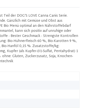
st Teil der DOG'S LOVE Canna Canis Serie.
unde. Gänzlich mit Gemüse und Obst aus
OVE Bio Menü optimal an den Nährstoffebdarf
mantel, kann sich positiv auf unruhige oder
toffe - Bester Geschmack - Strengste Kontrollen
ung: Bio-Hühnerfleisch 60 %, Bio-Karotten 9 %,
, Bio-Hanföl 0,15 %. Zusatzstoffe/kg:
g, Kupfer (als Kupfer-(II)-Sulfat, Pentahydrat) 1
. ohne: Gluten, Zuckerzusatz, Soja, Knochen-
ntechnik