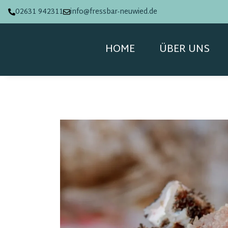
02631 942311
info@fressbar-neuwied.de
HOME
ÜBER UNS