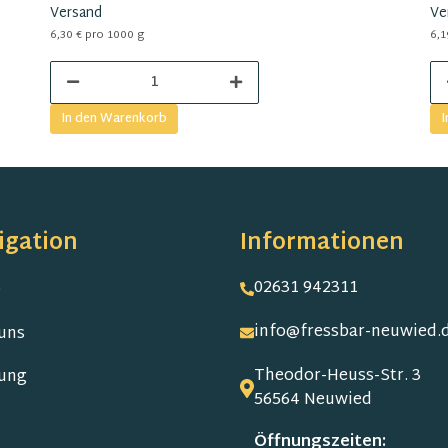
Versand
Ve
6,30 € pro 1000 g
6,1
In den Warenkorb
I
igation
Informationen
02631 942311
e
info@fressbar-neuwied.
uns
Theodor-Heuss-Str. 3
ung
56564 Neuwied
Öffnungszeiten: