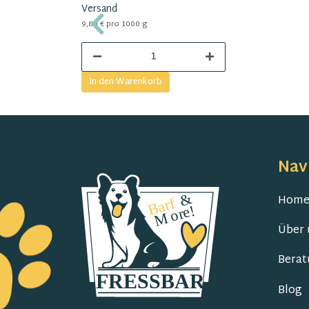
Versand
9,89 € pro 1000 g
In den Warenkorb
Nav
Hom
Über 
Berat
Blog