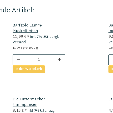
de Artikel:
Barfgold Lamm-
Ba
Muskelfleisch
In
durchwachsen
11,99 €
*
9,
inkl. 7% USt. , zzgl.
Versand
Ve
11,99 € pro 1000 g
9,8
In den Warenkorb
I
Die Futtermacher
La
Lammpansen
3,15 €
*
4,
inkl. 7% USt. , zzgl.