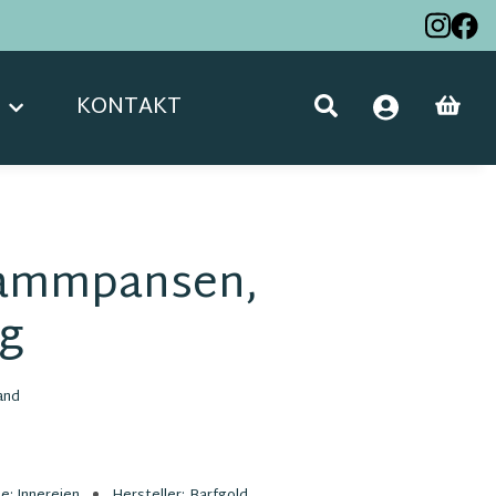
KONTAKT
Lammpansen,
 g
and
ie:
Innereien
Hersteller:
Barfgold