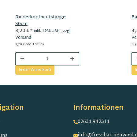
Rinderkopfhautstange
Ba
30cm
3,20 €
*
4,
inkl. 19% USt. , zzgl.
Versand
Ve
3,20 € pro 1 Stück
8,9
In den Warenkorb
I
igation
Informationen
02631 942311
e
info@fressbar-neuwied.
uns