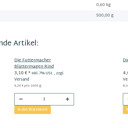
0,60
kg
500,00 g
de Artikel:
Die Futtermacher
Di
Blättermagen Rind
3,10 €
*
4,
inkl. 7% USt. , zzgl.
Versand
Ve
6,20 € pro 1000 g
8,1
In den Warenkorb
I