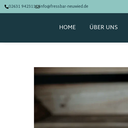
02631 942311
info@fressbar-neuwied.de
HOME
ÜBER UNS