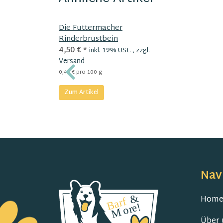
Die Futtermacher
Rinderbrustbein
4,50 €
*
inkl. 19% USt. , zzgl.
Versand
0,45 € pro 100 g
Zum Artikel
Nav
Hom
Über 