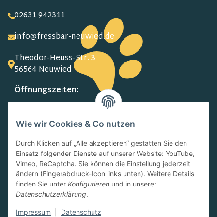
02631 942311
info@fressbar-neuwied.de
Theodor-Heuss-Str. 3
56564 Neuwied
Öffnungszeiten:
MO-FR:
09.00-13.00 Uhr
Wie wir Cookies & Co nutzen
15.00-18.00 Uhr
SA:
Durch Klicken auf „Alle akzeptieren“ gestatten Sie den
10.00-13.00 Uhr
Einsatz folgender Dienste auf unserer Website: YouTube,
Newsletter
Vimeo, ReCaptcha. Sie können die Einstellung jederzeit
ändern (Fingerabdruck-Icon links unten). Weitere Details
finden Sie unter
Konfigurieren
und in unserer
Datenschutzerklärung
.
Impressum
|
Datenschutz