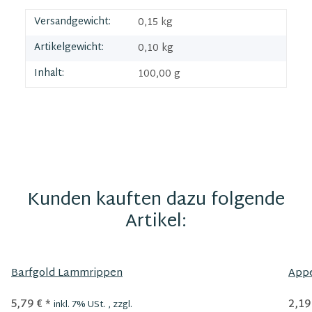
Versandgewicht:
0,15 kg
Artikelgewicht:
0,10
kg
Inhalt:
100,00 g
Kunden kauften dazu folgende
Artikel:
Barfgold Lammrippen
App
5,79 €
*
2,19
inkl. 7% USt. , zzgl.