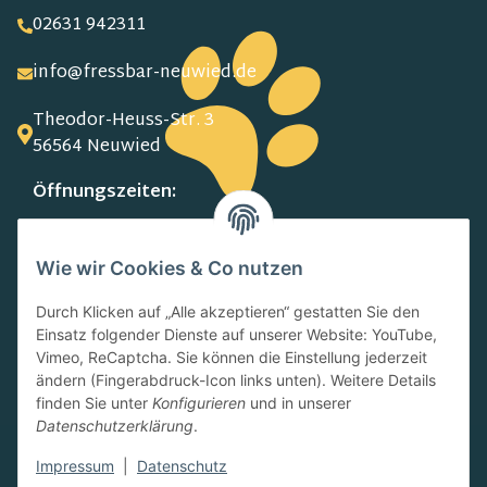
02631 942311
info@fressbar-neuwied.de
Theodor-Heuss-Str. 3
56564 Neuwied
Öffnungszeiten:
MO-FR:
09.00-13.00 Uhr
Wie wir Cookies & Co nutzen
15.00-18.00 Uhr
SA:
Durch Klicken auf „Alle akzeptieren“ gestatten Sie den
10.00-13.00 Uhr
Einsatz folgender Dienste auf unserer Website: YouTube,
Newsletter
Vimeo, ReCaptcha. Sie können die Einstellung jederzeit
ändern (Fingerabdruck-Icon links unten). Weitere Details
finden Sie unter
Konfigurieren
und in unserer
Datenschutzerklärung
.
Impressum
|
Datenschutz