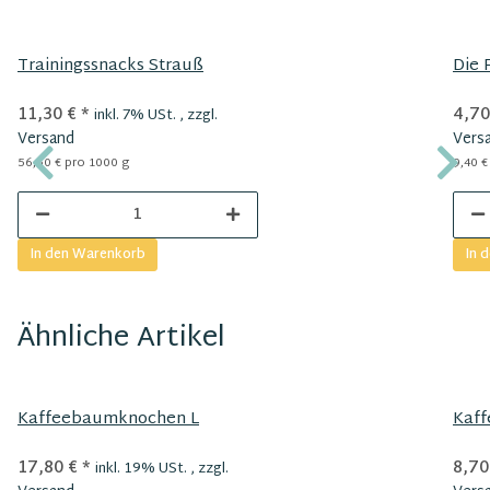
Trainingssnacks Strauß
Die 
11,30 €
*
4,70
inkl. 7% USt. , zzgl.
Versand
Vers
56,50 € pro 1000 g
9,40 €
In den Warenkorb
In 
Ähnliche Artikel
Kaffeebaumknochen L
Kaf
17,80 €
*
8,70
inkl. 19% USt. , zzgl.