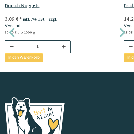
Dorsch-Nuggets
Fisc
3,09 €
*
14,2
inkl. 7% USt. , zzgl.
Versand
Vers
30,90 € pro 1000 g
28,58 
In den Warenkorb
In 