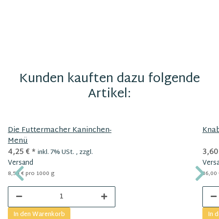
Kunden kauften dazu folgende
Artikel:
Die Futtermacher Kaninchen-
Knab
Menü
4,25 €
*
3,60
inkl. 7% USt. , zzgl.
Versand
Vers
8,50 € pro 1000 g
36,00 
In den Warenkorb
In 