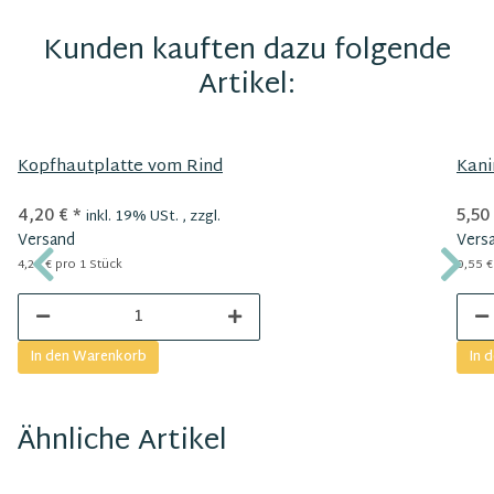
Kunden kauften dazu folgende
Artikel:
Kopfhautplatte vom Rind
Kani
4,20 €
*
5,50
inkl. 19% USt. , zzgl.
Versand
Vers
4,20 € pro 1 Stück
0,55 €
In den Warenkorb
In 
Ähnliche Artikel