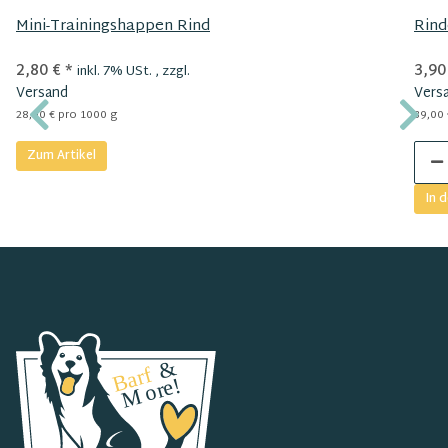
Mini-Trainingshappen Rind
Rind
2,80 €
*
3,90
inkl. 7% USt. , zzgl.
Versand
Vers
28,00 € pro 1000 g
39,00 
Zum Artikel
In 