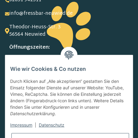
02631 942311
info@fressbar-neuwied.de
Theodor-Heuss-Str. 3
56564 Neuwied
Öffnungszeiten:
MO-FR:
09.00-13.00 Uhr
Wie wir Cookies & Co nutzen
15.00-18.00 Uhr
SA:
Durch Klicken auf „Alle akzeptieren“ gestatten Sie den
10.00-13.00 Uhr
Einsatz folgender Dienste auf unserer Website: YouTube,
Newsletter
Vimeo, ReCaptcha. Sie können die Einstellung jederzeit
ändern (Fingerabdruck-Icon links unten). Weitere Details
finden Sie unter
Konfigurieren
und in unserer
Datenschutzerklärung
.
Impressum
|
Datenschutz
Abonnieren