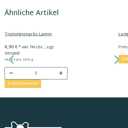
Ähnliche Artikel
Trainingssnacks Lamm
Lun
8,90 €
*
Preis
inkl. 7% USt. , zzgl.
Versand
Zum
44,50 € pro 1000 g
In den Warenkorb