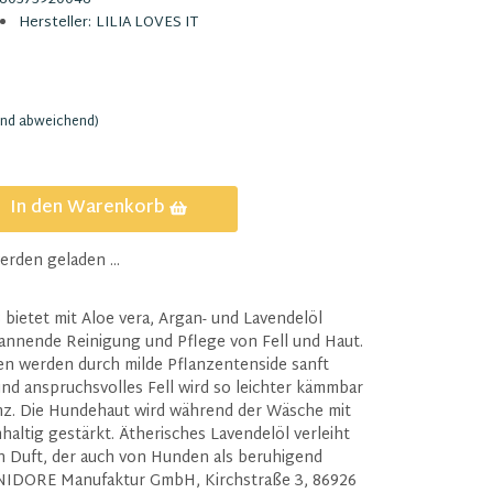
Hersteller:
LILIA LOVES IT
and abweichend)
In den Warenkorb
den geladen ...
tet mit Aloe vera, Argan- und Lavendelöl
annende Reinigung und Pflege von Fell und Haut.
n werden durch milde Pflanzentenside sanft
und anspruchsvolles Fell wird so leichter kämmbar
nz. Die Hundehaut wird während der Wäsche mit
haltig gestärkt. Ätherisches Lavendelöl verleiht
en Duft, der auch von Hunden als beruhigend
FINIDORE Manufaktur GmbH, Kirchstraße 3, 86926