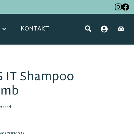
KONTAKT
S IT Shampoo
omb
ersand
60373920046