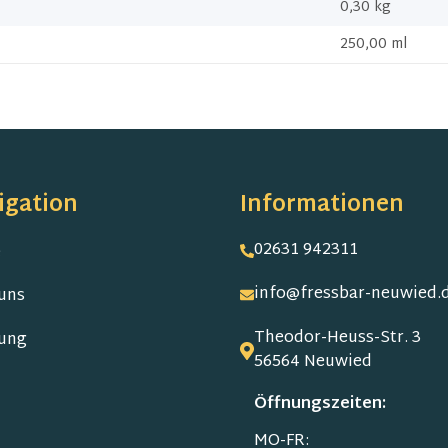
0,30
kg
250,00 ml
igation
Informationen
02631 942311
e
info@fressbar-neuwied.
uns
Theodor-Heuss-Str. 3
ung
56564 Neuwied
Öffnungszeiten:
MO-FR: