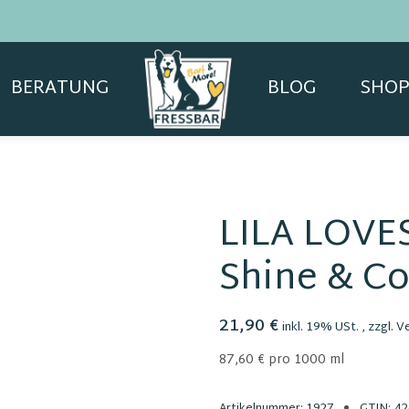
BERATUNG
BLOG
SHOP
LILA LOVE
Shine & C
21,90 €
inkl. 19% USt. , zzgl.
V
87,60 € pro 1000 ml
Artikelnummer:
1927
GTIN:
42