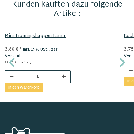
Kunden kauften dazu folgende
Artikel:
Mini-Trainingshappen Lamm
Koc
3,80 €
*
3,75
inkl. 19% USt. , zzgl.
Versand
Vers
38,00 € pro 1 kg
In 
In den Warenkorb