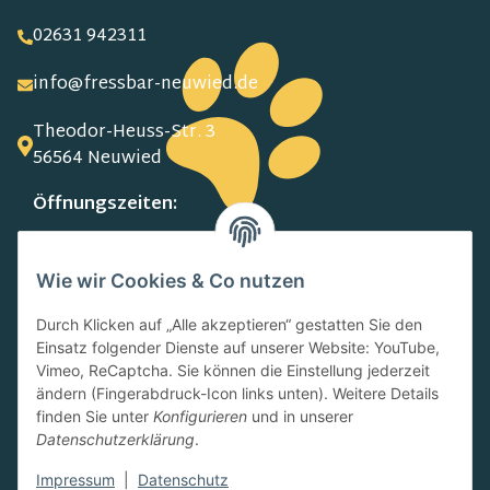
02631 942311
info@fressbar-neuwied.de
Theodor-Heuss-Str. 3
56564 Neuwied
Öffnungszeiten:
MO-FR:
09.00-13.00 Uhr
Wie wir Cookies & Co nutzen
15.00-18.00 Uhr
SA:
Durch Klicken auf „Alle akzeptieren“ gestatten Sie den
10.00-13.00 Uhr
Einsatz folgender Dienste auf unserer Website: YouTube,
Newsletter
Vimeo, ReCaptcha. Sie können die Einstellung jederzeit
ändern (Fingerabdruck-Icon links unten). Weitere Details
finden Sie unter
Konfigurieren
und in unserer
Datenschutzerklärung
.
Impressum
|
Datenschutz