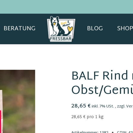
BERATUNG
BLOG
SHOP
BALF Rind 
Obst/Gemü
28,65 €
inkl. 7% USt. , zzgl.
Ver
28,65 € pro 1 kg
Artikelnummer:
1382
GTIN:
42