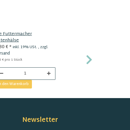
e Futtermacher
Ziegenpans
tenhälse
30 €
*
7,95 €
*
inkl. 19% USt. , zzgl.
inkl
rsand
Versand
5 € pro 1 Stück
31,80 € pro 100
n den Warenkorb
In den Ware
Newsletter