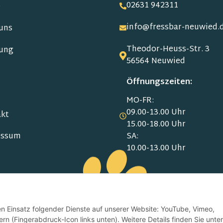
02631 942311
e
info@fressbar-neuwied.
uns
Theodor-Heuss-Str. 3
ung
56564 Neuwied
Öffnungszeiten:
MO-FR:
09.00-13.00 Uhr
kt
15.00-18.00 Uhr
SA:
essum
10.00-13.00 Uhr
schutz
den Einsatz folgender Dienste auf unserer Website: YouTube, Vimeo,
rn (Fingerabdruck-Icon links unten). Weitere Details finden Sie unter