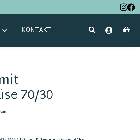
KONTAKT
mit
se 70/30
sand
62424151140
Kategorie:
Trocken-BARF