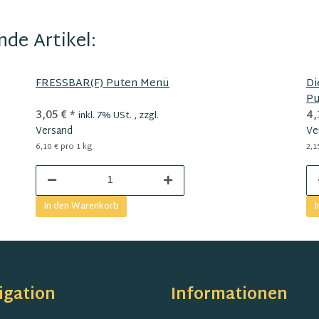
de Artikel:
FRESSBAR(F) Puten Menü
Di
Pu
3,05 €
*
4,
inkl. 7% USt. , zzgl.
Versand
Ve
6,10 € pro 1 kg
2,1
In den Warenkorb
I
igation
Informationen