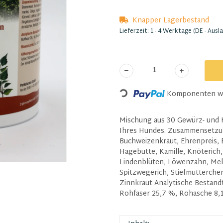
Knapper Lagerbestand
Lieferzeit:
1 - 4 Werktage
(DE - Ausl
Komponenten wer
Loading...
Mischung aus 30 Gewürz- und H
Ihres Hundes. Zusammensetzung
Buchweizenkraut, Ehrenpreis, 
Hagebutte, Kamille, Knöterich
Lindenblüten, Löwenzahn, Meli
Spitzwegerich, Stiefmütterch
Zinnkraut Analytische Bestandt
Rohfaser 25,7 %, Rohasche 8,