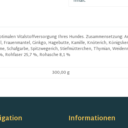
Inhalt:
timalen Vitalstoffversorgung Ihres Hundes. Zusammensetzung: Anis
l, Frauenmantel, Ginkgo, Hagebutte, Kamille, Knöterich, Königske
e, Schafgarbe, Spitzwegerich, Stiefmütterchen, Thymian, Weiden
4 %, Rohfaser 25,7 %, Rohasche 8,1 %
300,00 g
igation
Informationen