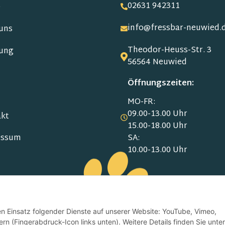
02631 942311
e
info@fressbar-neuwied.
uns
Theodor-Heuss-Str. 3
ung
56564 Neuwied
Öffnungszeiten:
MO-FR:
09.00-13.00 Uhr
kt
15.00-18.00 Uhr
SA:
essum
10.00-13.00 Uhr
schutz
den Einsatz folgender Dienste auf unserer Website: YouTube, Vimeo,
rn (Fingerabdruck-Icon links unten). Weitere Details finden Sie unter