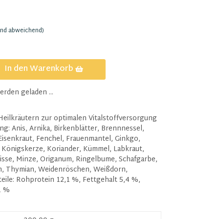
and abweichend)
In den Warenkorb
den geladen ...
eilkräutern zur optimalen Vitalstoffversorgung
: Anis, Arnika, Birkenblätter, Brennnessel,
Eisenkraut, Fenchel, Frauenmantel, Ginkgo,
, Königskerze, Koriander, Kümmel, Labkraut,
sse, Minze, Origanum, Ringelbume, Schafgarbe,
en, Thymian, Weidenröschen, Weißdorn,
eile: Rohprotein 12,1 %, Fettgehalt 5,4 %,
1 %