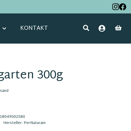
KONTAKT
garten 300g
sand
18049002580
Hersteller:
PerNaturam