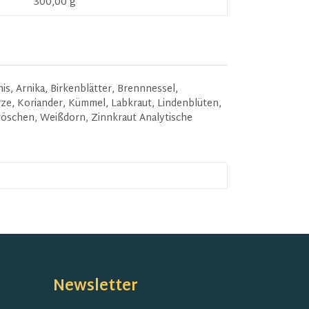
300,00 g
, Arnika, Birkenblätter, Brennnessel,
rze, Koriander, Kümmel, Labkraut, Lindenblüten,
röschen, Weißdorn, Zinnkraut Analytische
Newsletter